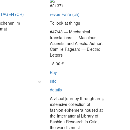
9
#21371
TAGEN (CH)
revue Faire (ch)
schehen im
To look at things
rmat
#47/48 — Mechanical
translations: — Machines,
Accents, and Affects. Author:
€
Camille Pageard — Electric
Letters
18.00
€
Buy
×
info
details
×
A visual journey through an
extensive collection of
fashion ephemera housed at
the International Library of
Fashion Research in Oslo,
the world’s most