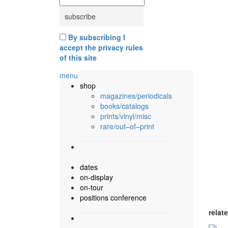
By subscribing I
accept the privacy rules
of this site
menu
shop
magazines/periodicals
books/catalogs
prints/vinyl/misc
rare/out–of–print
dates
on-display
on-tour
positions conference
relat