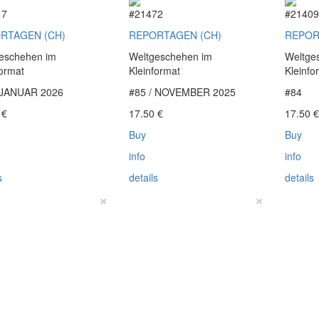
17
#21472
#2140
RTAGEN (CH)
REPORTAGEN (CH)
REPOR
eschehen im
Weltgeschehen im
Weltge
format
Kleinformat
Kleinfo
 JANUAR 2026
#85 / NOVEMBER 2025
#84
0
€
17.50
€
17.50
Buy
Buy
info
info
s
details
details
×
×