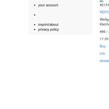
#215
your account
REPO
Weltg
Klein
imprint/about
privacy policy
#86 /
17.5
Buy
info
detail