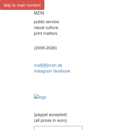
skip to main content
MZIN
public service.
visual culture.
print matters.
(2008-2026)
mail[@]mzin.de
instagram
facebook
(paypal accepted)
(all prices in euro)