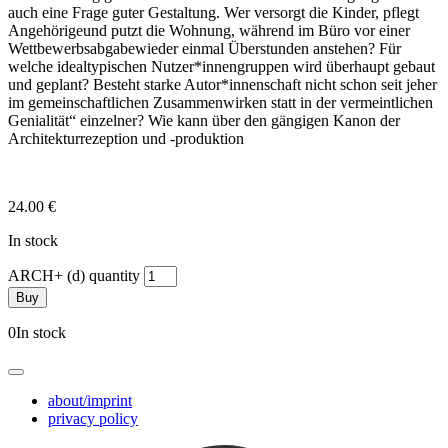
auch
eine Frage guter Gestaltung. Wer versorgt die Kinder, pflegt
Angehörige
und putzt die Wohnung, während im Büro vor einer
Wettbewerbsabgabe
wieder einmal Überstunden anstehen? Für
welche idealtypischen Nutzer­*innen­gruppen wird überhaupt gebaut
und geplant? Besteht starke Autor­*innenschaft nicht schon seit jeher
im gemeinschaftlichen Zusammenwirken statt in der vermeintlichen
Genialität“ einzelner? Wie kann über den gängigen Kanon der
Architekturrezeption und
-produktion
24.00
€
In stock
ARCH+ (d) quantity
Buy
0In stock
about/imprint
privacy policy